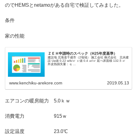
のでHEMSとnetamoがある自宅で検証してみました。
条件
家の性能
ＺＥＨ申請時のスペック（H25年度基準）
建設地 北海道千歳市（2地域） 施工会社 株式会社 北央建
設 Ua値 0.22 w/k/㎡ ｃ値 0.4 ㎠/㎡ 延べ床面積 132.5 ㎡
外皮熱損失量：ｑ ...
www.kenchiku-arekore.com
2019.05.13
エアコンの暖房能力 5.0ｋｗ
消費電力 915ｗ
設定温度 23.0℃