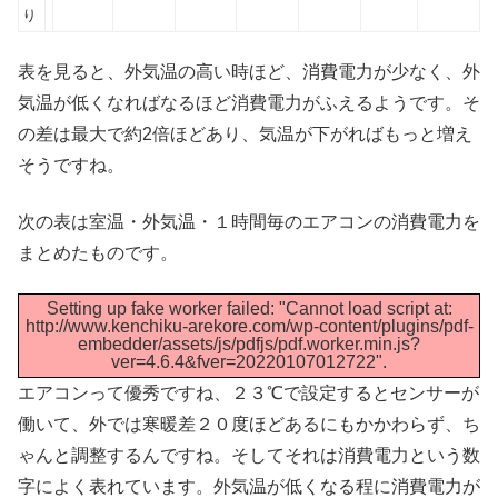
り
表を見ると、外気温の高い時ほど、消費電力が少なく、外
気温が低くなればなるほど消費電力がふえるようです。そ
の差は最大で約2倍ほどあり、気温が下がればもっと増え
そうですね。
次の表は室温・外気温・１時間毎のエアコンの消費電力を
まとめたものです。
Setting up fake worker failed: "Cannot load script at:
http://www.kenchiku-arekore.com/wp-content/plugins/pdf-
embedder/assets/js/pdfjs/pdf.worker.min.js?
ver=4.6.4&fver=20220107012722".
エアコンって優秀ですね、２３℃で設定するとセンサーが
働いて、外では寒暖差２０度ほどあるにもかかわらず、ち
ゃんと調整するんですね。そしてそれは消費電力という数
字によく表れています。外気温が低くなる程に消費電力が