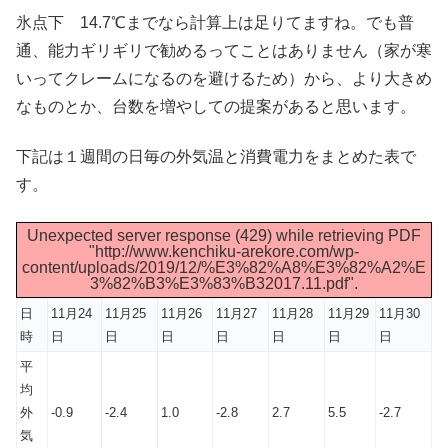
氷点下 14.7℃までなら計算上は足りてますね。でも普
通、能力ギリギリで勧めるってことはありません（家が寒
いってクレームになるのを避けるため）から、より大きめ
なものとか、台数を増やしての提案があると思います。
下記は１週間の日毎の外気温と消費電力をまとめた表で
す。
Unexpected server response (429) while retrieving PDF
"http://www.kenchiku-arekore.com/wp-
content/uploads/2019/12/%E3%82%A8%E3%82%A2%E
3%82%B3%E3%83%B32017.11.pdf".
日
11月24
11月25
11月26
11月27
11月28
11月29
11月30
時
日
日
日
日
日
日
日
平
均
外
-0.9
-2.4
1.0
-2.8
2.7
5.5
-2.7
気