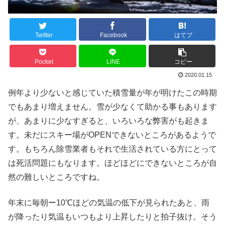
Twitter
Facebook
はてブ
Pocket
LINE
コピー
2020.01.15
例年より少ないと感じていた積雪量が年が明けたこの時期
でもあまり増えません。雪が少なくて助かる事もあります
が、あまりに少なすぎると、いろいろな弊害がも起きま
す。未だにスキー場がOPENできないところがあるようで
す。もちろん除雪業者もそれで生活されている方にとって
は死活問題にもなります。ほどほどにできないところが自
然の難しいところですね。
年末に毎朝ー10℃ほどの気温の低下が見られたあと、雨
が降ったり気温もいつもより上昇したりと拍子抜け。そう