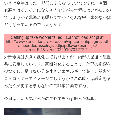
いえば今年はまだー15℃にすらなっていなですね。今週
も寒さはそこそこになりそうですが去年程にはいかないの
でしょうか？北海道も暖冬ですか？そんな中、家のなかは
どうなっているのでしょうか？
Setting up fake worker failed: "Cannot load script at:
http://www.kenchiku-arekore.com/wp-content/plugins/pdf-
embedder/assets/js/pdfjs/pdf.worker.min.js?
ver=4.6.4&fver=20220107012722".
外部環境は大きく変化しておりますが、内部の温度・湿度
共に安定しています。高断熱化することで、外部の影響を
少なくし、足りない分を小さいエネルギーで賄う。弱火で
コトコト？ってイメージでしょうか？この時期は設定をま
ったく変更する事もないので非常に楽ですね。
今日はいい天気だったので外で思わず撮った写真。