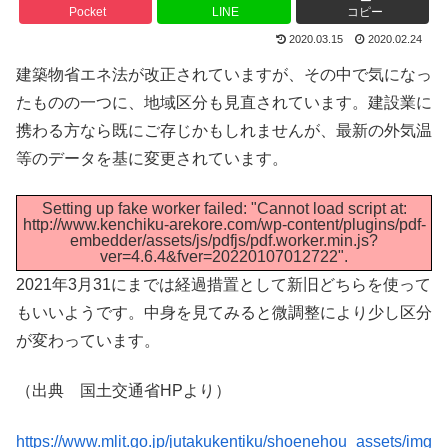
Pocket
LINE
コピー
2020.03.15
2020.02.24
建築物省エネ法が改正されていますが、その中で気になっ
たものの一つに、地域区分も見直されています。建設業に
携わる方なら既にご存じかもしれませんが、最新の外気温
等のデータを基に変更されています。
Setting up fake worker failed: "Cannot load script at:
http://www.kenchiku-arekore.com/wp-content/plugins/pdf-
embedder/assets/js/pdfjs/pdf.worker.min.js?
ver=4.6.4&fver=20220107012722".
2021年3月31にまでは経過措置として新旧どちらを使って
もいいようです。中身を見てみると微調整により少し区分
が変わっています。
（出典 国土交通省HPより）
https://www.mlit.go.jp/jutakukentiku/shoenehou_assets/img