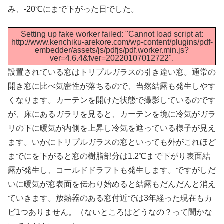
み、-20℃にまで下がった日でした。
Setting up fake worker failed: "Cannot load script at:
http://www.kenchiku-arekore.com/wp-content/plugins/pdf-
embedder/assets/js/pdfjs/pdf.worker.min.js?
ver=4.6.4&fver=20220107012722".
設置されている窓はトリプルガラスの引き違い窓。通常の
開き窓に比べ気密性が落ちるので、当然結露も発生しやす
くなります。カーテンを開けた状態で撮影しているのです
が、床にあるガラリを見ると、カーテンを境に冷気がガラ
リの下に暖気が内側を上昇し冷気を遮っている様子が見え
ます。いかにトリプルガラスの窓といっても外がこれほど
までにを下がると窓の樹脂部分は1.2℃まで下がり表面結
露が発生し、コールドドラフトも発生します。ですがしだ
いに暖気が窓表面を伝わり始めると結露もだんだんと消え
ていきます。放熱器のある窓付近では3年経った現在もカ
ビ1つありません。（ないところはどうなの？って聞かな