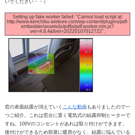
いでください・・）
Setting up fake worker failed: "Cannot load script at:
http://www.kenchiku-arekore.com/wp-content/plugins/pdf-
embedder/assets/js/pdfjs/pdf.worker.min.js?
ver=4.6.4&fver=20220107012722".
窓の表面結露が消えていく
こんな動画
もありましたので一
つご紹介。これは窓台に置く電気式の結露抑制ヒーターで
すね。100Vのコンセントがあれば取り付けができます。
後付けができるため部屋に暖房がなく、結露に悩んでいる