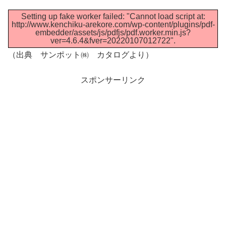
Setting up fake worker failed: "Cannot load script at:
http://www.kenchiku-arekore.com/wp-content/plugins/pdf-
embedder/assets/js/pdfjs/pdf.worker.min.js?
ver=4.6.4&fver=20220107012722".
（出典 サンポット㈱ カタログより）
スポンサーリンク