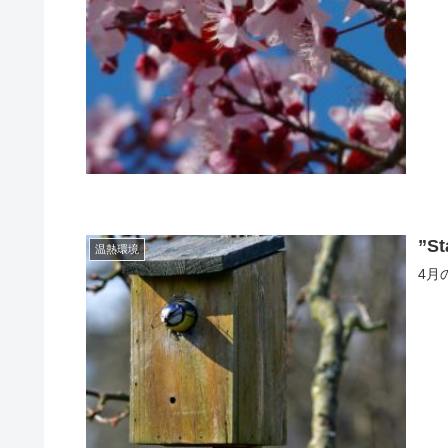
”St
温熱環境
4月