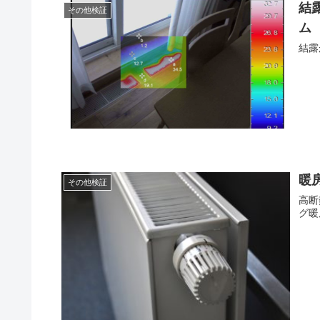
結
その他検証
ム
結露
暖
その他検証
高断
グ暖