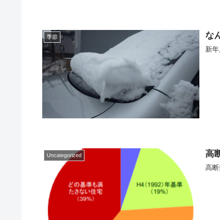
な
季節
新年
高
Uncategorized
高断