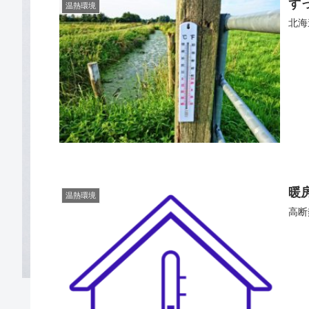
ず
温熱環境
北海
暖
温熱環境
高断