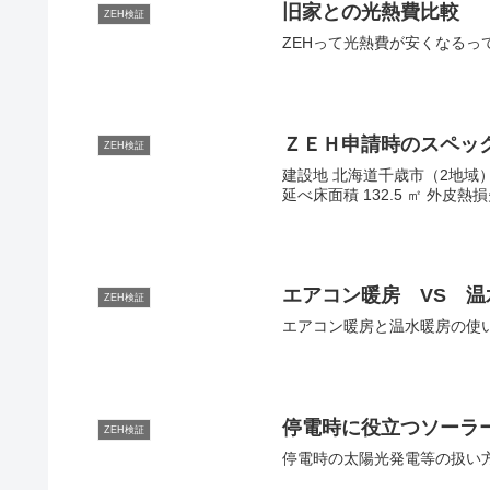
旧家との光熱費比較
ZEH検証
ZEHって光熱費が安くなるっ
ＺＥＨ申請時のスペック
ZEH検証
建設地 北海道千歳市（2地域） 施工
延べ床面積 132.5 ㎡ 外皮熱損
エアコン暖房 VS 
ZEH検証
エアコン暖房と温水暖房の使
停電時に役立つソーラ
ZEH検証
停電時の太陽光発電等の扱い