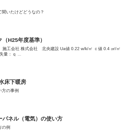
て聞いたけどどうなの？
（H25年度基準）
会社 株式会社 北央建設 Ua値 0.22 w/k/㎡ ｃ値 0.4 ㎠/㎡
失量：ｑ ...
温水床下暖房
い方の事例
ーパネル（電気）の使い方
方の例