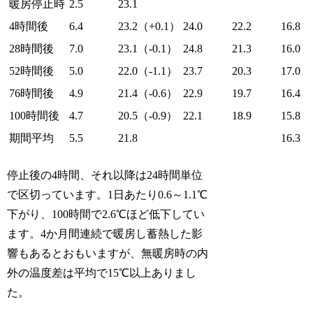
暖房停止時
2.5
23.1
4時間後
6.4
23.2（+0.1）
24.0
22.2
16.8
28時間後
7.0
23.1（-0.1）
24.8
21.3
16.0
52時間後
5.0
22.0（-1.1）
23.7
20.3
17.0
76時間後
4.9
21.4（-0.6）
22.9
19.7
16.4
100時間後
4.7
20.5（-0.9）
22.1
18.9
15.8
期間平均
5.5
21.8
16.3
停止後の4時間、それ以降は24時間単位
で区切っています。1日あたり0.6～1.1℃
下がり、100時間で2.6℃ほど低下してい
ます。4か月間連続で暖房し蓄熱した影
響もあるとおもいますが、無暖房時の内
外の温度差は平均で15℃以上ありまし
た。