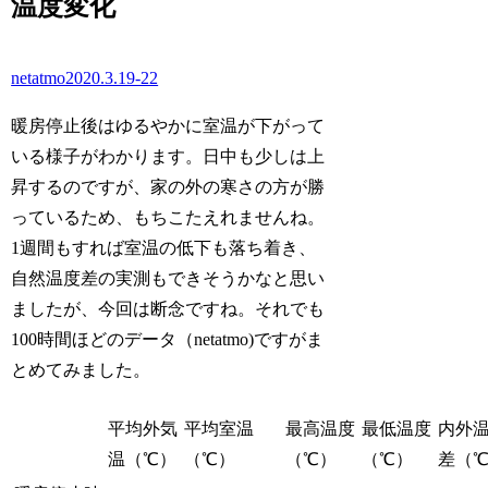
温度変化
netatmo2020.3.19-22
暖房停止後はゆるやかに室温が下がって
いる様子がわかります。日中も少しは上
昇するのですが、家の外の寒さの方が勝
っているため、もちこたえれませんね。
1週間もすれば室温の低下も落ち着き、
自然温度差の実測もできそうかなと思い
ましたが、今回は断念ですね。それでも
100時間ほどのデータ（netatmo)ですがま
とめてみました。
平均外気
平均室温
最高温度
最低温度
内外
温（℃）
（℃）
（℃）
（℃）
差（