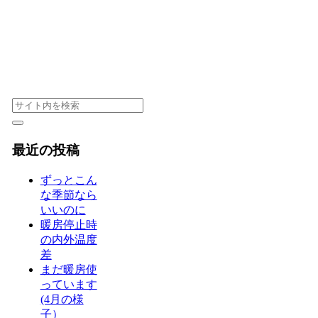
最近の投稿
ずっとこん
な季節なら
いいのに
暖房停止時
の内外温度
差
まだ暖房使
っています
(4月の様
子）