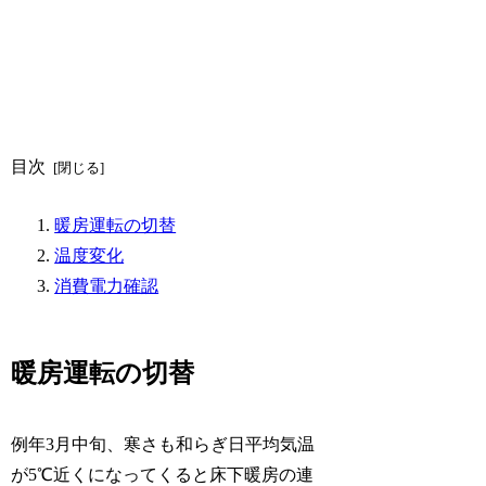
目次
暖房運転の切替
温度変化
消費電力確認
暖房運転の切替
例年3月中旬、寒さも和らぎ日平均気温
が5℃近くになってくると床下暖房の連