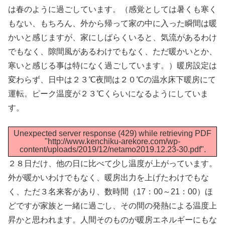
は春のように過ごしています。（感覚としては暑くも寒く
もない、もちろん、外から帰って家の中に入った瞬間は暖
かいと感じますが、家にしばらくいると、気流があるわけ
でもなく、隙間風があるわけでもなく、ただ暖かいとか、
寒いと感じる事は特になく過ごしています。）暖房設定は
変わらず、日中は２３℃夜間は２０℃の温水床下暖房にて
運転。ピーク温度が２３℃くらいになるようにしていま
す。
Unexpected server response (429) while retrieving PDF
"http://www.kenchiku-arekore.com/wp-
content/uploads/2019/12/netamo2019.12.23-30.pdf".
２８日だけ、他の日に比べて少し温度が上がっています。
外が暖かいわけでもなく、暖房出力を上げたわけでもな
く、ただ３名来客があり、数時間（17：00～21：00）ほ
どですが家族と一緒に過ごし、その間の発熱による温度上
昇かと思われます。人間そのものが暖房エネルギーにもな